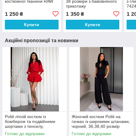
костюмної тканини RAW
38 розміри з бавовняного
з гл
трикотажу
742
1 250
1 350
1 2
₴
₴
Купити
Купити
Акційні пропозиції та новинки
Poliit літній костюм із
Жіночий костюм Poliit на
бомбером та подвійними
гачках із широкими штанами,
шортами з тенселу,
чорний, 36,38,40 розмір
червоний, 36–38
Готово до відправки
Готово до відправки