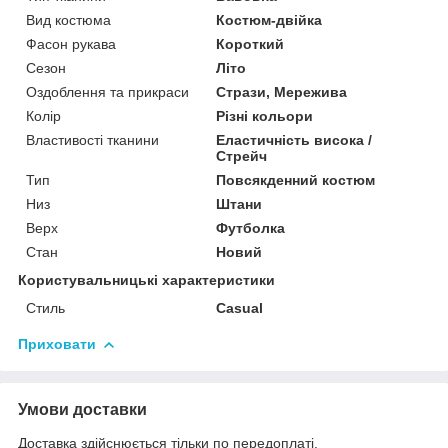
Вид костюма
Костюм-двійка
Фасон рукава
Короткий
Сезон
Літо
Оздоблення та прикраси
Стрази, Мережива
Колір
Різні кольори
Властивості тканини
Еластичність висока /
Стрейч
Тип
Повсякденний костюм
Низ
Штани
Верх
Футболка
Стан
Новий
Користувальницькі характеристики
Стиль
Casual
Приховати
Умови доставки
Доставка здійснюється тільки по передоплаті.