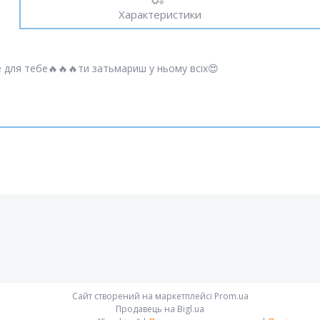
Характеристики
 для тебе🔥🔥🔥ти затьмариш у ньому всіх😍
Сайт створений на маркетплейсі
Prom.ua
Продавець на Bigl.ua