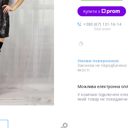
Купити з
+380 (67) 131-16-14
Магазин
Законом не передбачено 
якості
У компанії підключені ел
який товар не покидаючи 