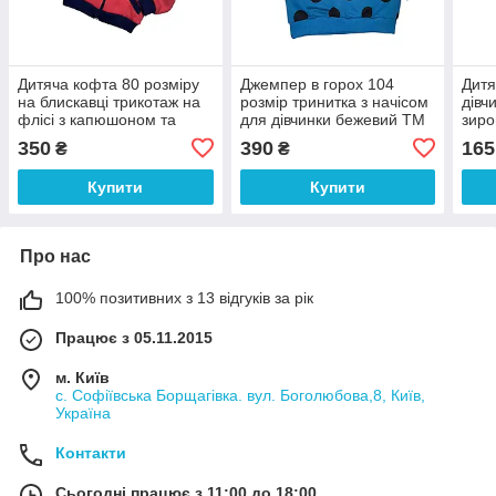
Дитяча кофта 80 розміру
Джемпер в горох 104
Дитя
на блискавці трикотаж на
розмір тринитка з начісом
дівч
флісі з капюшоном та
для дівчинки бежевий ТМ
зиро
вушками
Бембі
350
390
165
₴
₴
Купити
Купити
Про нас
100% позитивних з 13 відгуків за рік
Працює з 05.11.2015
м. Київ
с. Софіївська Борщагівка. вул. Боголюбова,8, Київ,
Україна
Контакти
Сьогодні працює з 11:00 до 18:00