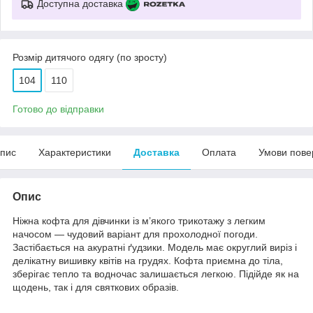
Доступна доставка
Розмір дитячого одягу (по зросту)
104
110
Готово до відправки
пис
Характеристики
Доставка
Оплата
Умови пове
Опис
Ніжна кофта для дівчинки із м’якого трикотажу з легким
начосом — чудовий варіант для прохолодної погоди.
Застібається на акуратні ґудзики. Модель має округлий виріз і
делікатну вишивку квітів на грудях. Кофта приємна до тіла,
зберігає тепло та водночас залишається легкою. Підійде як на
щодень, так і для святкових образів.