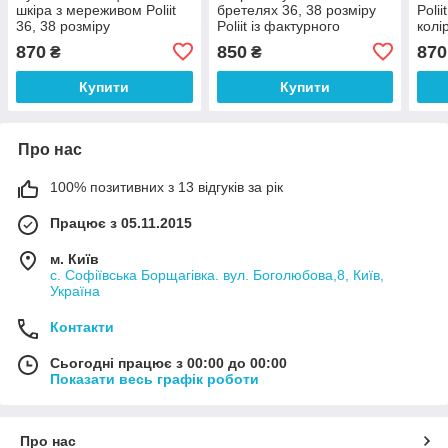
шкіра з мереживом Poliit
бретелях 36, 38 розміру
Poli
36, 38 розміру
Poliit із фактурного
колі
трикотажу
870
850
870
₴
₴
Купити
Купити
Про нас
100% позитивних з 13 відгуків за рік
Працює з 05.11.2015
м. Київ
с. Софіївська Борщагівка. вул. Боголюбова,8, Київ,
Україна
Контакти
Сьогодні працює з 00:00 до 00:00
Показати весь графік роботи
Про нас