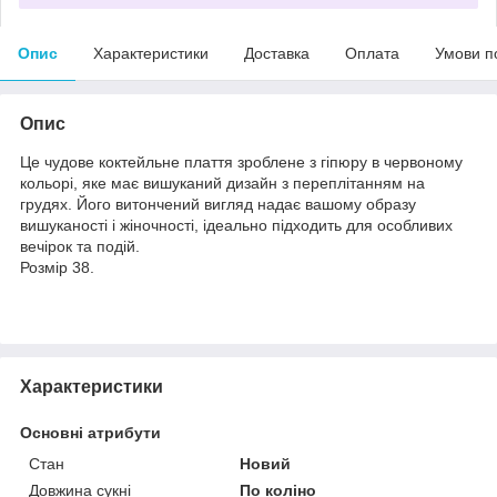
Опис
Характеристики
Доставка
Оплата
Умови п
Опис
Це чудове коктейльне плаття зроблене з гіпюру в червоному
кольорі, яке має вишуканий дизайн з переплітанням на
грудях. Його витончений вигляд надає вашому образу
вишуканості і жіночності, ідеально підходить для особливих
вечірок та подій.
Розмір 38.
Характеристики
Основні атрибути
Стан
Новий
Довжина сукні
По коліно