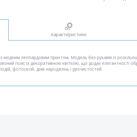
Характеристики
і з модним леопардовим принтом. Модель без рукавів із розкльо
ервоний пояс із декоративною квіткою, що додає елегантності об
 подій, фотосесій, днів народжень і урочистостей.