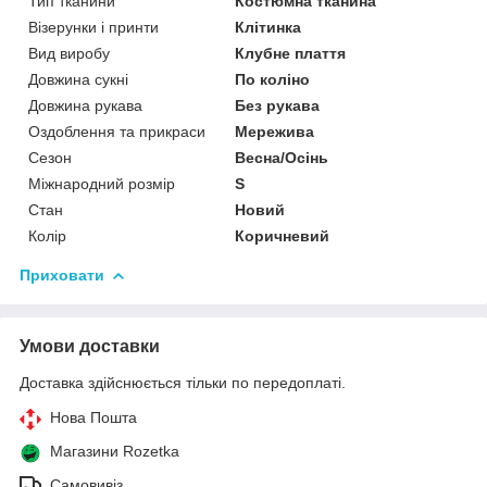
Тип тканини
Костюмна тканина
Візерунки і принти
Клітинка
Вид виробу
Клубне плаття
Довжина сукні
По коліно
Довжина рукава
Без рукава
Оздоблення та прикраси
Мережива
Сезон
Весна/Осінь
Міжнародний розмір
S
Стан
Новий
Колір
Коричневий
Приховати
Умови доставки
Доставка здійснюється тільки по передоплаті.
Нова Пошта
Магазини Rozetka
Самовивіз