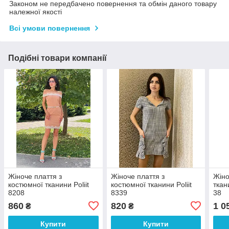
Законом не передбачено повернення та обмін даного товару
належної якості
Всі умови повернення
Подібні товари компанії
Жіноче плаття з
Жіноче плаття з
Жіно
костюмної тканини Poliit
костюмної тканини Poliit
ткан
8208
8339
38
860
820
1 0
₴
₴
Купити
Купити