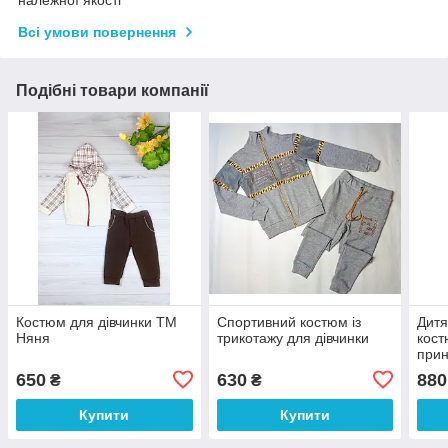
належної якості
Всі умови повернення
Подібні товари компанії
Костюм для дівчинки ТМ
Спортивний костюм із
Дитя
Няня
трикотажу для дівчинки
кост
прин
світ
650
630
880
₴
₴
Купити
Купити