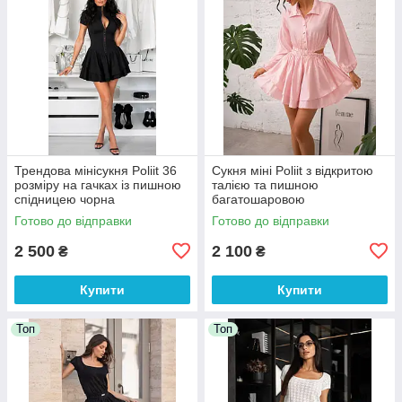
Трендова мінісукня Poliit 36
Сукня міні Poliit з відкритою
розміру на гачках із пишною
талією та пишною
спідницею чорна
багатошаровою
спідницею,36, 38 розміри
Готово до відправки
Готово до відправки
ніжно-рожева
2 500
2 100
₴
₴
Купити
Купити
Топ
Топ