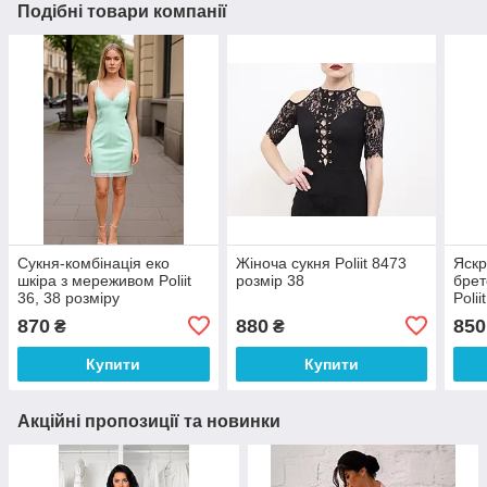
Подібні товари компанії
Сукня-комбінація еко
Жіноча сукня Poliit 8473
Яскр
шкіра з мереживом Poliit
розмір 38
брет
36, 38 розміру
Polii
трик
870
880
850
₴
₴
Купити
Купити
Акційні пропозиції та новинки