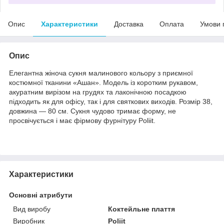
Опис
Характеристики
Доставка
Оплата
Умови 
Опис
Елегантна жіноча сукня малинового кольору з приємної
костюмної тканини «Ашан». Модель із коротким рукавом,
акуратним вирізом на грудях та лаконічною посадкою
підходить як для офісу, так і для святкових виходів. Розмір 38,
довжина — 80 см. Сукня чудово тримає форму, не
просвічується і має фірмову фурнітуру Poliit.
Характеристики
Основні атрибути
Вид виробу
Коктейльне плаття
Виробник
Poliit