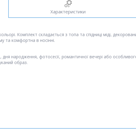
Характеристики
ольорі. Комплект складається з топа та спідниці міді, декорова
у та комфортна в носінні.
о, дня народження, фотосесії, романтичної вечері або особливог
уканий образ.