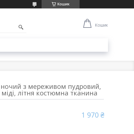
Кошик
Кошик
жіночий з мереживом пудровий,
я міді, літня костюмна тканина
1 970 ₴