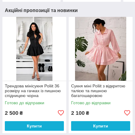
Акційні пропозиції та новинки
Трендова мінісукня Poliit 36
Сукня міні Poliit з відкритою
розміру на гачках із пишною
талією та пишною
спідницею чорна
багатошаровою
спідницею,36, 38 розміри
Готово до відправки
Готово до відправки
ніжно-рожева
2 500
2 100
₴
₴
Купити
Купити