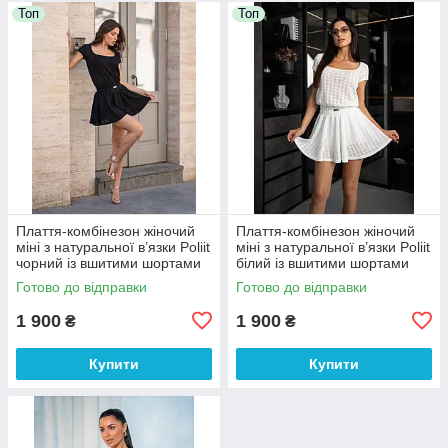
Топ
Топ
Плаття-комбінезон жіночий
Плаття-комбінезон жіночий
міні з натуральної в’язки Poliit
міні з натуральної в’язки Poliit
чорний із вшитими шортами
білий із вшитими шортами
36,38 розміри
36,38 розміри
Готово до відправки
Готово до відправки
1 900
1 900
₴
₴
Купити
Купити