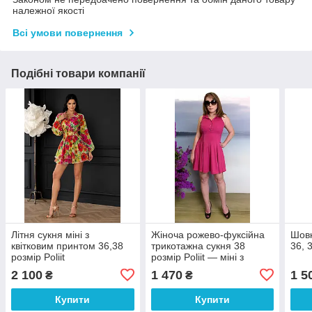
належної якості
Всі умови повернення
Подібні товари компанії
Літня сукня міні з
Жіноча рожево-фуксійна
Шовк
квітковим принтом 36,38
трикотажна сукня 38
36, 3
розмір Poliit
розмір Poliit — міні з
коміром і вирізом
2 100
1 470
1 5
₴
₴
Купити
Купити