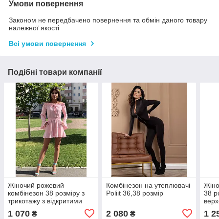
Умови повернення
Законом не передбачено повернення та обмін даного товару
належної якості
Всі умови повернення
Подібні товари компанії
Жіночий рожевий
Комбінезон на утеплювачі
Жіно
комбінезон 38 розміру з
Poliit 36,38 розмір
38 р
трикотажу з відкритими
верх
плечима – Poliit
шор
1 070
2 080
1 2
₴
₴