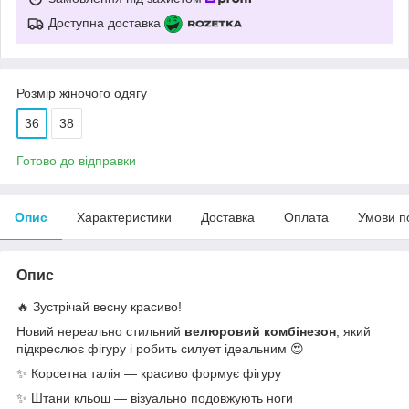
Доступна доставка
Розмір жіночого одягу
36
38
Готово до відправки
Опис
Характеристики
Доставка
Оплата
Умови п
Опис
🔥 Зустрічай весну красиво!
Новий нереально стильний
велюровий комбінезон
, який
підкреслює фігуру і робить силует ідеальним 😍
✨ Корсетна талія — красиво формує фігуру
✨ Штани кльош — візуально подовжують ноги