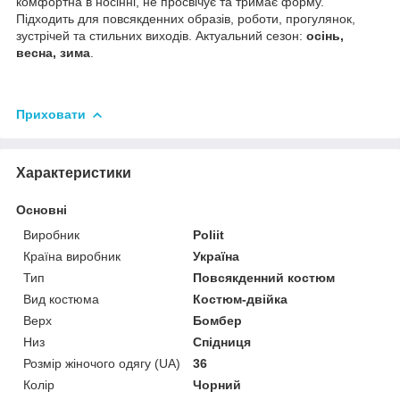
комфортна в носінні, не просвічує та тримає форму.
Підходить для повсякденних образів, роботи, прогулянок,
зустрічей та стильних виходів. Актуальний сезон:
осінь,
весна, зима
.
Приховати
Характеристики
Основні
Виробник
Poliit
Країна виробник
Україна
Тип
Повсякденний костюм
Вид костюма
Костюм-двійка
Верх
Бомбер
Низ
Спідниця
Розмір жіночого одягу (UA)
36
Колір
Чорний