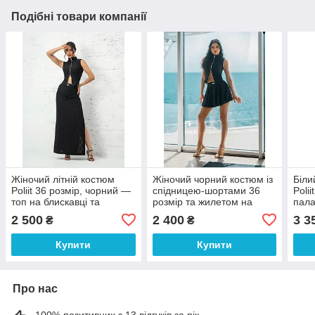
Подібні товари компанії
Жіночий літній костюм
Жіночий чорний костюм із
Біли
Poliit 36 розмір, чорний —
спідницею-шортами 36
Poli
топ на блискавці та
розмір та жилетом на
пала
спідниця-шорти максі з
блискавці 36 розмір Poliit
шовк
2 500
2 400
3 3
₴
₴
ажурною в’язкою
Купити
Купити
Про нас
100% позитивних з 13 відгуків за рік