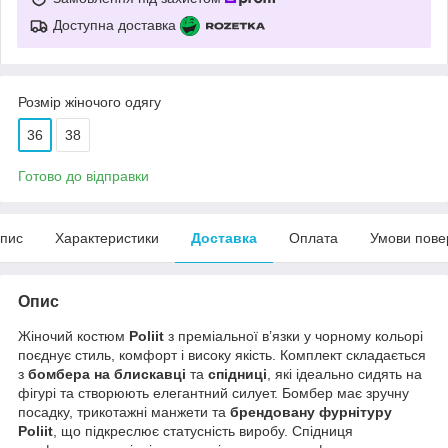
Доступна доставка
Розмір жіночого одягу
36
38
Готово до відправки
пис
Характеристики
Доставка
Оплата
Умови пове
Опис
Жіночий костюм
Poliit
з преміальної в’язки у чорному кольорі
поєднує стиль, комфорт і високу якість. Комплект складається
з
бомбера на блискавці
та
спідниці
, які ідеально сидять на
фігурі та створюють елегантний силует. Бомбер має зручну
посадку, трикотажні манжети та
брендовану фурнітуру
Poliit
, що підкреслює статусність виробу. Спідниця