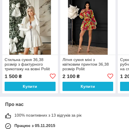
Cтильна сукня 36,38
Літня сукня міні з
Сукн
розмір з фактурного
квітковим принтом 36,38
рубч
трикотажу на вовні Poliit
розмір Poliit
на с
1 500
2 100
1 2
₴
₴
Купити
Купити
Про нас
100% позитивних з 13 відгуків за рік
Працює з 05.11.2015