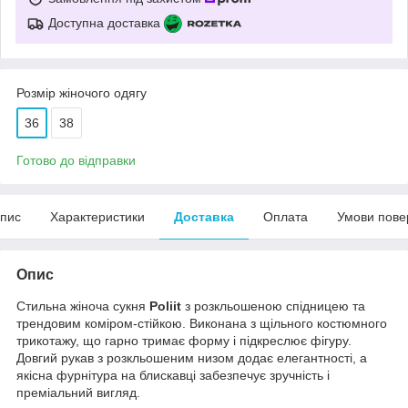
Доступна доставка
Розмір жіночого одягу
36
38
Готово до відправки
пис
Характеристики
Доставка
Оплата
Умови пове
Опис
Стильна жіноча сукня
Poliit
з розкльошеною спідницею та
трендовим коміром-стійкою. Виконана з щільного костюмного
трикотажу, що гарно тримає форму і підкреслює фігуру.
Довгий рукав з розкльошеним низом додає елегантності, а
якісна фурнітура на блискавці забезпечує зручність і
преміальний вигляд.