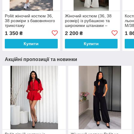
Poliit жіночий костюм 36,
Жіночий костюм (36, 38
Кост
38 розміри з бавовняного
розмір) із рубашкою та
льон
трикотажу
широкими штанами –
М/3
білий Poliit 7539
1 350
2 200
1 8
₴
₴
Купити
Купити
Акційні пропозиції та новинки