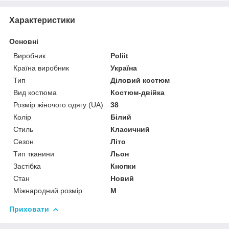
Характеристики
Основні
Виробник
Poliit
Країна виробник
Україна
Тип
Діловий костюм
Вид костюма
Костюм-двійка
Розмір жіночого одягу (UA)
38
Колір
Білий
Стиль
Класичний
Сезон
Літо
Тип тканини
Льон
Застібка
Кнопки
Стан
Новий
Міжнародний розмір
M
Приховати