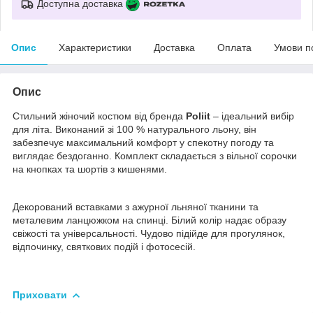
Доступна доставка
Опис
Характеристики
Доставка
Оплата
Умови п
Опис
Стильний жіночий костюм від бренда
Poliit
– ідеальний вибір
для літа. Виконаний зі 100 % натурального льону, він
забезпечує максимальний комфорт у спекотну погоду та
виглядає бездоганно. Комплект складається з вільної сорочки
на кнопках та шортів з кишенями.
Декорований вставками з ажурної льняної тканини та
металевим ланцюжком на спинці. Білий колір надає образу
свіжості та універсальності. Чудово підійде для прогулянок,
відпочинку, святкових подій і фотосесій.
Приховати