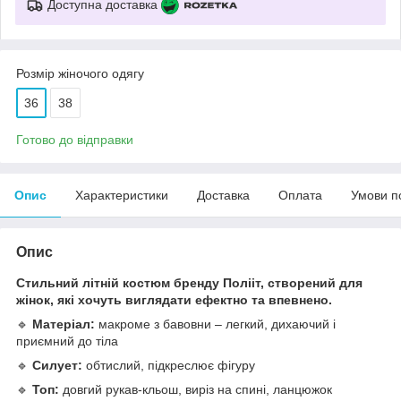
Доступна доставка
Розмір жіночого одягу
36
38
Готово до відправки
Опис
Характеристики
Доставка
Оплата
Умови п
Опис
Стильний літній костюм бренду Полііт, створений для
жінок, які хочуть виглядати ефектно та впевнено.
🔹
Матеріал:
макроме з бавовни – легкий, дихаючий і
приємний до тіла
🔹
Силует:
обтислий, підкреслює фігуру
🔹
Топ:
довгий рукав-кльош, виріз на спині, ланцюжок