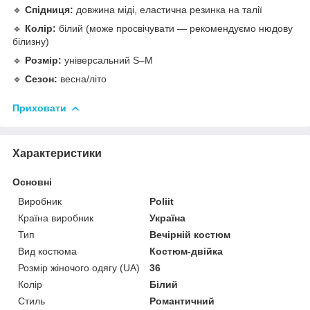
🔹
Спідниця:
довжина міді, еластична резинка на талії
🔹
Колір:
білий (може просвічувати — рекомендуємо нюдову
білизну)
🔹
Розмір:
універсальний S–M
🔹
Сезон:
весна/літо
Приховати
Характеристики
Основні
Виробник
Poliit
Країна виробник
Україна
Тип
Вечірній костюм
Вид костюма
Костюм-двійка
Розмір жіночого одягу (UA)
36
Колір
Білий
Стиль
Романтичний