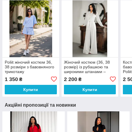
Poliit жіночий костюм 36,
Жіночий костюм (36, 38
Кост
38 розміри з бавовняного
розмір) із рубашкою та
баво
трикотажу
широкими штанами –
Poliit
білий Poliit 7539
1 350
2 200
2 5
₴
₴
Купити
Купити
Акційні пропозиції та новинки