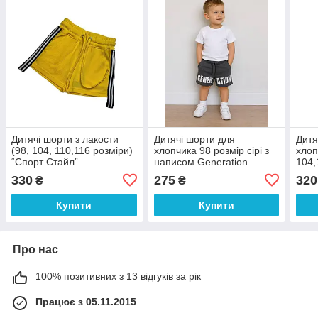
Дитячі шорти з лакости
Дитячі шорти для
Дитя
(98, 104, 110,116 розміри)
хлопчика 98 розмір сірі з
хлоп
“Спорт Стайл”
написом Generation
104,
вста
330
275
320
₴
₴
Купити
Купити
Про нас
100% позитивних з 13 відгуків за рік
Працює з 05.11.2015