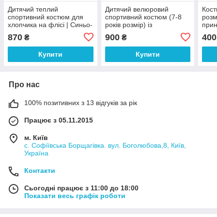
Дитячий теплий
Дитячий велюровий
Кост
спортивний костюм для
спортивний костюм (7-8
розм
хлопчика на флісі | Синьо-
років розмір) із
прин
салатовий | Розмір 92 |
капюшоном – червоний
шор
870
900
400
₴
₴
Україна
Купити
Купити
Про нас
100% позитивних з 13 відгуків за рік
Працює з 05.11.2015
м. Київ
с. Софіївська Борщагівка. вул. Боголюбова,8, Київ,
Україна
Контакти
Сьогодні працює з 11:00 до 18:00
Показати весь графік роботи