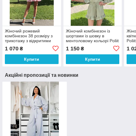
Жіночий рожевий
Жіночий комбінезон із
Жіно
комбінезон 38 розміру з
шортами із шовку в
квіт
трикотажу з відкритими
ментоловому кольорі Poliit
Poli
плечима – Poliit
5256
36
1 070
1 150
1 0
₴
₴
Купити
Купити
Акційні пропозиції та новинки