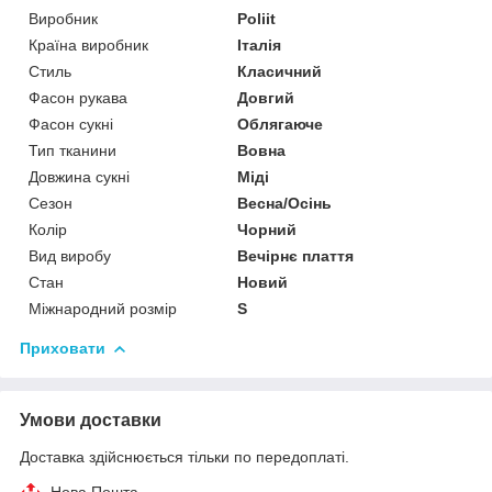
Виробник
Poliit
Країна виробник
Італія
Стиль
Класичний
Фасон рукава
Довгий
Фасон сукні
Облягаюче
Тип тканини
Вовна
Довжина сукні
Міді
Сезон
Весна/Осінь
Колір
Чорний
Вид виробу
Вечірнє плаття
Стан
Новий
Міжнародний розмір
S
Приховати
Умови доставки
Доставка здійснюється тільки по передоплаті.
Нова Пошта