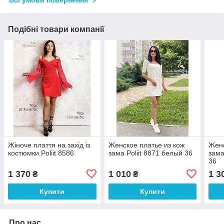
Всі умови повернення
Подібні товари компанії
Жіноче плаття на захід із
Женское платье из кож
Женс
костюмки Poliit 8586
зама Poliit 8871 белый 36
зама
36
1 370
1 010
1 3
₴
₴
Купити
Купити
Про нас