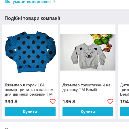
Всі умови повернення
Подібні товари компанії
Джемпер в горох 104
Джемпер трикотажний на
Дитя
розмір тринитка з начісом
дівчинку ТМ Бембі
трик
для дівчинки бежевий ТМ
Бемб
Бембі
390
185
194
₴
₴
Купити
Купити