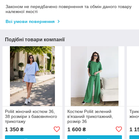
Законом не передбачено повернення та обмін даного товару
належної якості
Всі умови повернення
Подібні товари компанії
Poliit жіночий костюм 36,
Костюм Poliit зелений
Трик
38 розміри з бавовняного
в’язаний трикотажний,
жіно
трикотажу
розмір 36
1 350
1 600
1 1
₴
₴