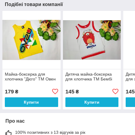
Подібні товари компанії
Майка-боксерка для
Дитяча майка-боксерка
Дитя
хлопчика "Дієго" ТМ Овен
для хлопчика ТМ Бембі
для 
179
145
145
₴
₴
Купити
Купити
Про нас
100% позитивних з 13 відгуків за рік