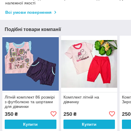
належної якості
Всі умови повернення
Подібні товари компанії
Літній комплект 86 розмірі
Комплект літній на
Комп
з футболкою та шортами
дівчинку
Зиро
для дівчинки
350
250
250
₴
₴
Купити
Купити