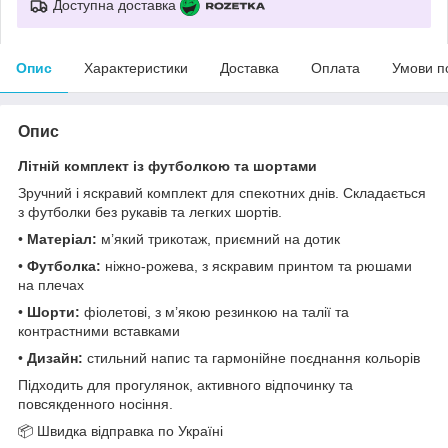
Доступна доставка
Опис
Характеристики
Доставка
Оплата
Умови п
Опис
Літній комплект із футболкою та шортами
Зручний і яскравий комплект для спекотних днів. Складається
з футболки без рукавів та легких шортів.
•
Матеріал:
м’який трикотаж, приємний на дотик
•
Футболка:
ніжно-рожева, з яскравим принтом та рюшами
на плечах
•
Шорти:
фіолетові, з м’якою резинкою на талії та
контрастними вставками
•
Дизайн:
стильний напис та гармонійне поєднання кольорів
Підходить для прогулянок, активного відпочинку та
повсякденного носіння.
📦 Швидка відправка по Україні