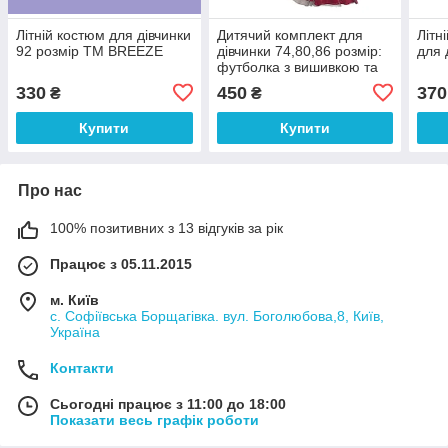
Літній костюм для дівчинки
Дитячий комплект для
Літн
92 розмір ТМ BREEZE
дівчинки 74,80,86 розмір:
для 
футболка з вишивкою та
пишна спідничка з
330
450
370
₴
₴
фатином, 100% бавовна
Купити
Купити
Про нас
100% позитивних з 13 відгуків за рік
Працює з 05.11.2015
м. Київ
с. Софіївська Борщагівка. вул. Боголюбова,8, Київ,
Україна
Контакти
Сьогодні працює з 11:00 до 18:00
Показати весь графік роботи