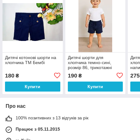
Дитячі котонові шорти на
Дитячі шорти для
Дитя
хлопчика ТМ Бембі
хлопчика темно-сині,
хлоп
розмір 86, трикотажні
напи
шортики на літо
180
190
275
₴
₴
Купити
Купити
Про нас
100% позитивних з 13 відгуків за рік
Працює з 05.11.2015