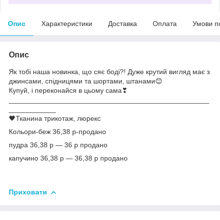
Опис
Характеристики
Доставка
Оплата
Умови п
Опис
Як тобі наша новинка, що сяє боді?! Дуже крутий вигляд має з
джинсами, спідницями та шортами, штанами😊
Купуй, і переконайся в цьому сама❣
___________________________________________________
____________
🖤Тканина трикотаж, люрекс
Кольори-беж 36,38 р-продано
пудра 36,38 р — 36 р продано
капучино 36,38 р — 36,38 р продано
Приховати