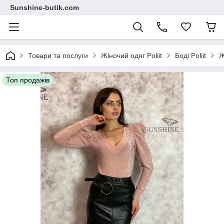
Sunshine-butik.com
Товари та послуги
Жіночий одяг Poliit
Боді Poliit
Ж
Топ продажів