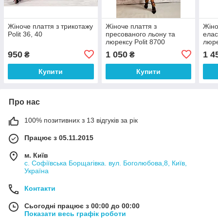
Жіноче плаття з трикотажу
Жіноче плаття з
Жіно
Polit 36, 40
пресованого льону та
елас
люрексу Polit 8700
люре
34
950
1 050
1 4
₴
₴
Купити
Купити
Про нас
100% позитивних з 13 відгуків за рік
Працює з 05.11.2015
м. Київ
с. Софіївська Борщагівка. вул. Боголюбова,8, Київ,
Україна
Контакти
Сьогодні працює з 00:00 до 00:00
Показати весь графік роботи