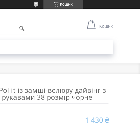
Кошик
Кошик
oliit із замші-велюру дайвінг з
 рукавами 38 розмір чорне
1 430 ₴