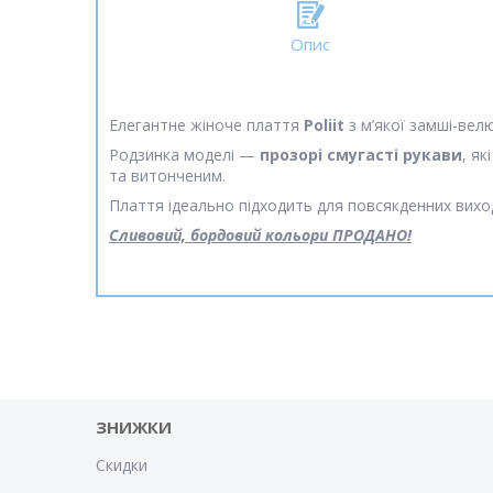
Опис
Елегантне жіноче плаття
Poliit
з м’якої замші-велю
Родзинка моделі —
прозорі смугасті рукави
, я
та витонченим.
Плаття ідеально підходить для повсякденних виход
Сливовий, бордовий кольори ПРОДАНО!
ЗНИЖКИ
Скидки